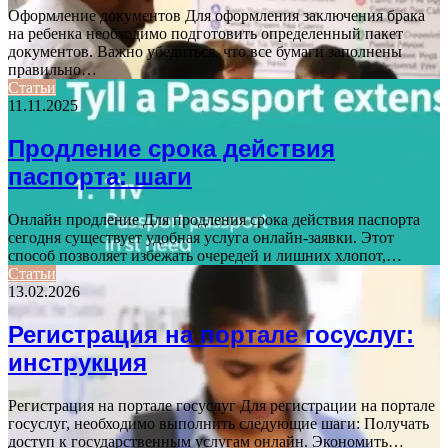
Оформление документов Для оформления заключения брака
на ребенка необходимо подготовить определенный пакет
документов. Важно убедиться, что все бумаги заполнены
правильно…
Статьи
11.11.2025
Продление срока действия
паспорта: шаги
Онлайн продление Для продления срока действия паспорта
сегодня существует удобная услуга онлайн-заявки. Этот
способ позволяет избежать очередей и лишних хлопот,…
Статьи
13.02.2026
Регистрация на портале госуслуг:
инструкция
Регистрация на портале госуслуг Для регистрации на портале
госуслуг, необходимо выполнить следующие шаги: Получать
доступ к государственным услугам онлайн. Экономить…