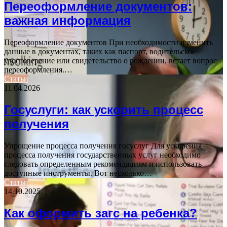
Переоформление документов:
важная информация
Переоформление документов При необходимости изменить
данные в документах, таких как паспорт, водительское
удостоверение или свидетельство о рождении, встает вопрос
переоформления.…
Статьи
11.04.2026
Госуслуги: как ускорить процесс
получения
Упрощение процесса получения госуслуг Для ускорения
процесса получения государственных услуг необходимо
следовать определенным рекомендациям и использовать
доступные инструменты. Вот несколько…
Статьи
14.10.2025
Как оформить загс на ребенка?