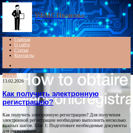
Menu
УФМС Иваново
Госуслуги
Главная
О сайте
Статьи
Контакты
Search
for
Статьи
13.02.2026
Как получить электронную
регистрацию?
Как получить электронную регистрацию? Для получения
электронной регистрации необходимо выполнить несколько
важных шагов. Шаг 1: Подготовьте необходимые документы
для регистрации.…