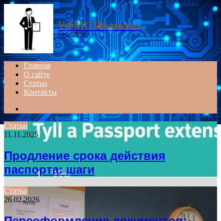
Menu
УФМС Иваново
Госуслуги
Главная
О сайте
Статьи
Контакты
Search
for
Статьи
11.11.2025
Продление срока действия
паспорта: шаги
Статьи
26.02.2026
Переоформление документов: